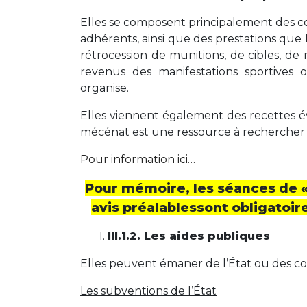
Elles se composent principalement des coti
adhérents, ainsi que des prestations que l
rétrocession de munitions, de cibles, de m
revenus des manifestations sportives ou
organise.
Elles viennent également des recettes é
mécénat est une ressource à rechercher 
Pour information ici…
Pour mémoire, les séances de « t
avis préalablessont obligatoir
III.1.2. Les aides publiques
Elles peuvent émaner de l’État ou des colle
Les subventions de l’État