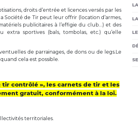
LA
sations, droits d’entrée et licences versés par les
a Société de Tir peut leur offrir (location d’armes,
LA
atériels publicitaires à l’effigie du club…) et des
 extra sportives (bals, tombolas, etc.) qu’elle
LE
D
ventuelles de parrainages, de dons ou de legs.Le
quand cela est possible.
S
ir contrôlé », les carnets de tir et les
ement gratuit, conformément à la loi.
ctivités territoriales.