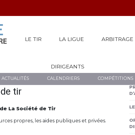
LE TIR
LA LIGUE
ARBITRAGE
DIRIGEANTS
É DE TIR
ACTUALITÉS
CALENDRIERS
COMPÉTITIONS
P
de tir
D
LE
 de La Société de Tir
O
ources propres, les aides publiques et privées.
DI