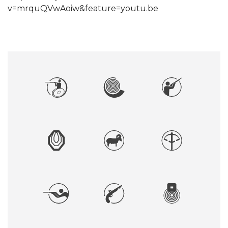
v=mrquQVwAoiw&feature=youtu.be